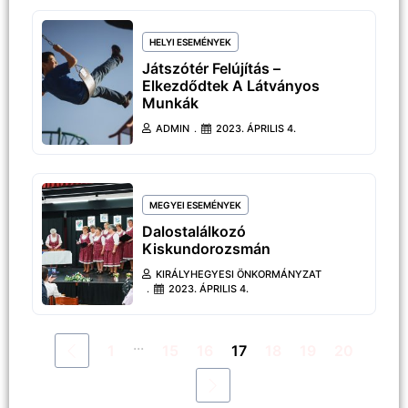
HELYI ESEMÉNYEK
Játszótér Felújítás –
Elkezdődtek A Látványos
Munkák
ADMIN
2023. ÁPRILIS 4.
MEGYEI ESEMÉNYEK
Dalostalálkozó
Kiskundorozsmán
KIRÁLYHEGYESI ÖNKORMÁNYZAT
2023. ÁPRILIS 4.
...
1
15
16
17
18
19
20