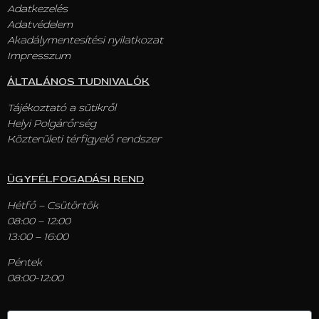
Adatkezelés
Adatvédelem
Akadálymentesítési nyilatkozat
Impresszum
ÁLTALÁNOS TUDNIVALÓK
Tájékoztató a sütikről
Helyi Polgárőrség
Közterületi térfigyelő rendszer
ÜGYFÉLFOGADÁSI REND
Hétfő – Csütörtök
08:00 – 12:00
13:00 – 16:00
Péntek
08:00-12:00