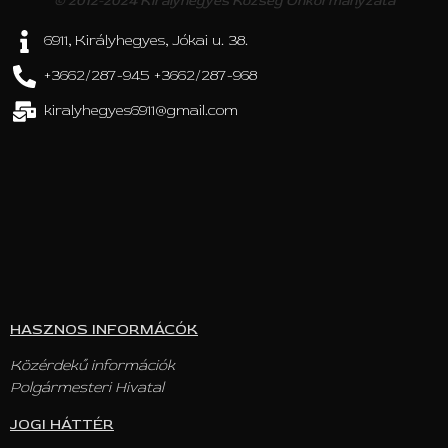
© 2012-2024 Királyhegyes Község Önkormányzata
6911, Királyhegyes, Jókai u. 38.
+3662/287-945 +3662/287-968
kiralyhegyes6911@gmail.com
HASZNOS INFORMÁCÓK
Közérdekű információk
Polgármesteri Hivatal
JOGI HÁTTÉR