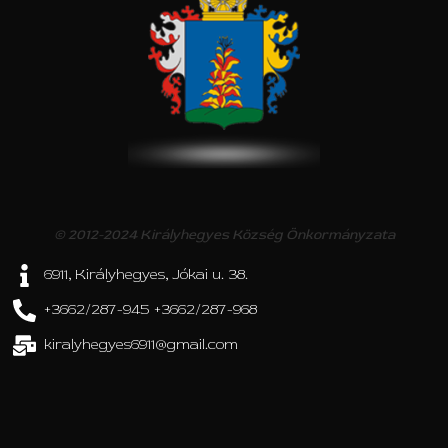
© 2012-2024 Királyhegyes Község Önkormányzata
6911, Királyhegyes, Jókai u. 38.
+3662/287-945 +3662/287-968
kiralyhegyes6911@gmail.com