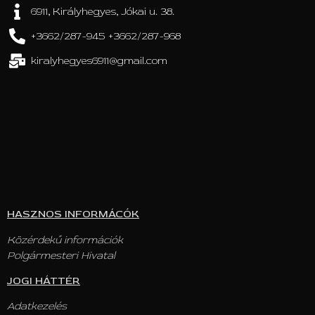
6911, Királyhegyes, Jókai u. 38.
+3662/287-945 +3662/287-968
kiralyhegyes6911@gmail.com
HASZNOS INFORMÁCÓK
Közérdekű információk
Polgármesteri Hivatal
JOGI HÁTTÉR
Adatkezelés