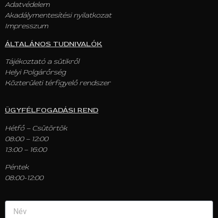
Adatvédelem
Akadálymentesítési nyilatkozat
Impresszum
ÁLTALÁNOS TUDNIVALÓK
Tájékoztató a sütikről
Helyi Polgárőrség
Közterületi térfigyelő rendszer
ÜGYFÉLFOGADÁSI REND
Hétfő – Csütörtök
08:00 – 12:00
13:00 – 16:00
Péntek
08:00-12:00