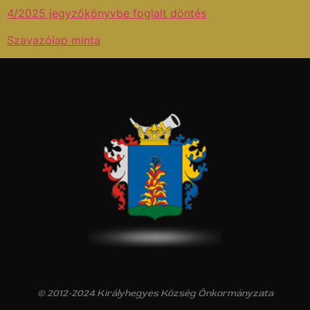
4/2025 jegyzőkönyvbe foglalt döntés
Szavazólap minta
© 2012-2024 Királyhegyes Község Önkormányzata