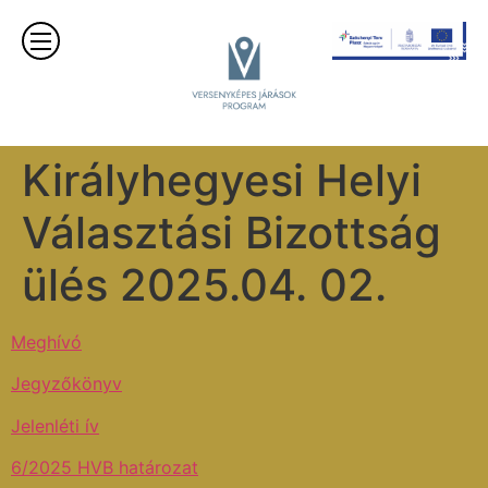
Királyhegyesi Helyi
Választási Bizottság
ülés 2025.04. 02.
Meghívó
Jegyzőkönyv
Jelenléti ív
6/2025 HVB határozat