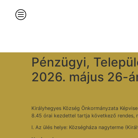
Pénzügyi, Települé
2026. május 26-án
Királyhegyes Község Önkormányzata Képviselő-
8.45 órai kezdettel tartja következő rendes, n
I. Az ülés helye: Községháza nagyterme (Királ