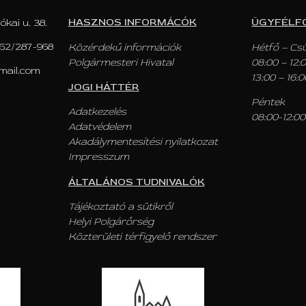
HASZNOS INFORMÁCÓK
ÜGYFÉLF
ókai u. 38.
62/287-968
Közérdekű információk
Hétfő – Cs
Polgármesteri Hivatal
08:00 – 12:
mail.com
13:00 – 16:0
JOGI HÁTTÉR
Péntek
Adatkezelés
08:00-12:00
Adatvédelem
Akadálymentesítési nyilatkozat
Impresszum
ÁLTALÁNOS TUDNIVALÓK
Tájékoztató a sütikről
Helyi Polgárőrség
Közterületi térfigyelő rendszer