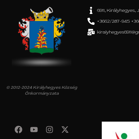
6911, Királyhegyes, J
+3662/287-945 +36
kiralyhegyes6911@g
© 2012-2024 Királyhegyes Község
Önkormányzata