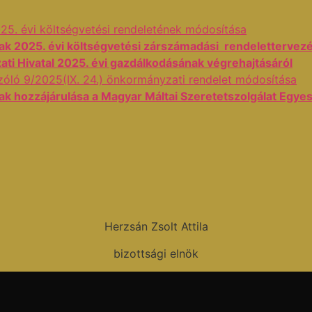
5. évi költségvetési rendeletének módosítása
 2025. évi költségvetési zárszámadási rendelettervez
i Hivatal 2025. évi gazdálkodásának végrehajtásáról
zóló 9/2025(IX. 24.) önkormányzati rendelet módosítása
 hozzájárulása a Magyar Máltai Szeretetszolgálat Egyes
Herzsán Zsolt Attila
bizottsági elnök