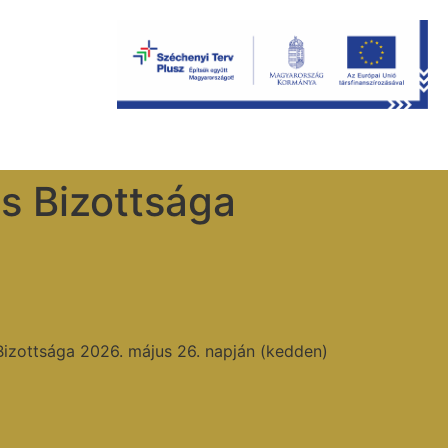
is Bizottsága
Bizottsága 2026. május 26. napján (kedden)