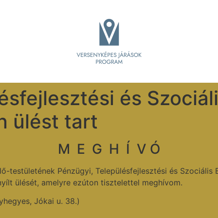
sfejlesztési és Szociál
 ülést tart
M E G H Í V Ó
testületének Pénzügyi, Településfejlesztési és Szociális 
yílt ülését, amelyre ezúton tisztelettel meghívom.
yhegyes, Jókai u. 38.)