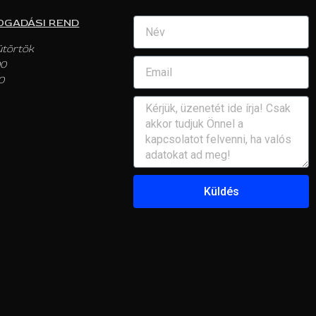
OGADÁSI REND
ütörtök
00
0
Küldés