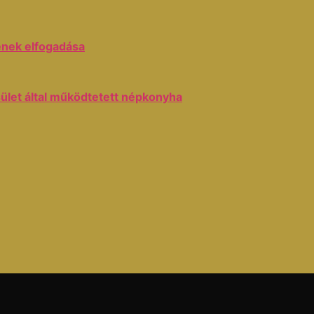
ének elfogadása
ület által működtetett népkonyha