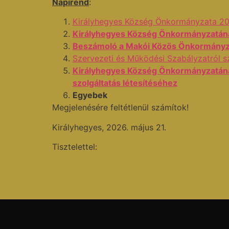
Napirend
:
Királyhegyes Község Önkormányzata 202
Királyhegyes Község Önkormányzatának
Beszámoló a Makói Közös Önkormányzat
Szervezeti és Működési Szabályzatról s
Királyhegyes Község Önkormányzatának
szolgáltatás létesítéséhez
Egyebek
Megjelenésére feltétlenül számítok!
Királyhegyes, 2026. május 21.
Tisztelettel: