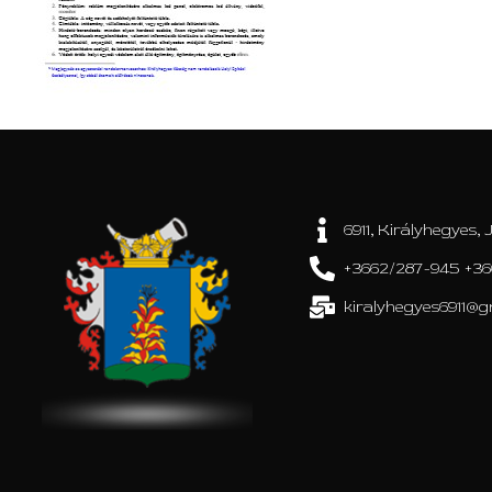
6911, Királyhegyes, J
+3662/287-945 +36
kiralyhegyes6911@g