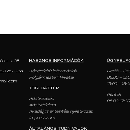
HASZNOS INFORMÁCÓK
ÜGYFÉLF
ókai u. 38.
62/287-968
Közérdekű információk
Hétfő – Cs
Polgármesteri Hivatal
08:00 – 12:
mail.com
13:00 – 16:0
JOGI HÁTTÉR
Péntek
Adatkezelés
08:00-12:00
Adatvédelem
Akadálymentesítési nyilatkozat
Impresszum
ÁLTALÁNOS TUDNIVALÓK