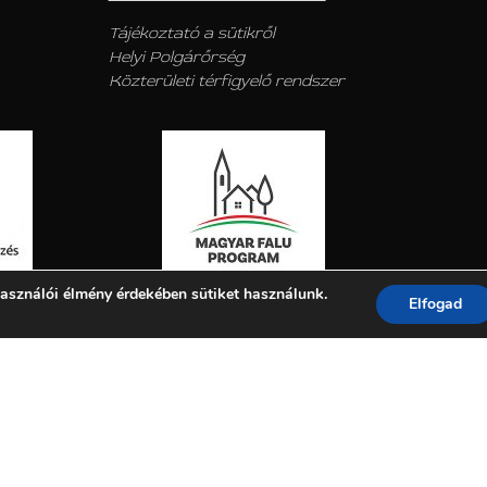
Tájékoztató a sütikről
Helyi Polgárőrség
Közterületi térfigyelő rendszer
asználói élmény érdekében sütiket használunk.
Elfogad