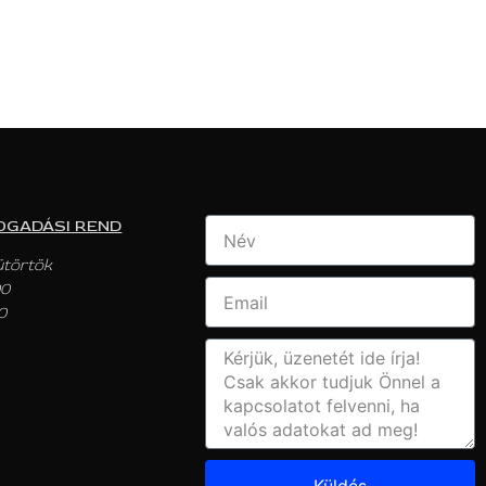
OGADÁSI REND
ütörtök
00
0
Küldés