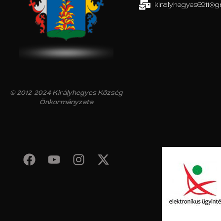
kiralyhegyes6911@g
© 2012-2024 Királyhegyes Község
Önkormányzata