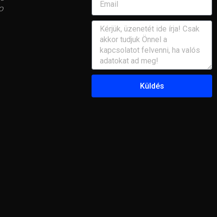
0
Küldés