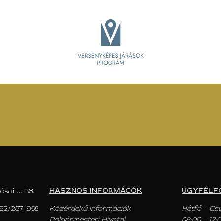
HASZNOS INFORMÁCÓK
ÜGYFÉLF
ókai u. 38.
62/287-968
Közérdekű információk
Hétfő – Cs
Polgármesteri Hivatal
08:00 – 12: