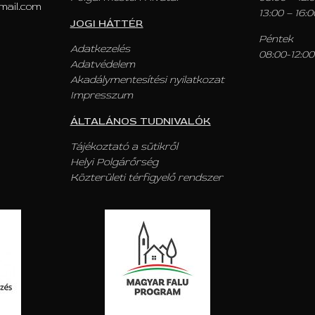
mail.com
13:00 – 16:0
JOGI HÁTTÉR
Péntek
Adatkezelés
08:00-12:00
Adatvédelem
Akadálymentesítési nyilatkozat
Impresszum
ÁLTALÁNOS TUDNIVALÓK
Tájékoztató a sütikről
Helyi Polgárőrség
Közterületi térfigyelő rendszer