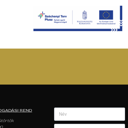
OGADÁSI REND
ütörtök
00