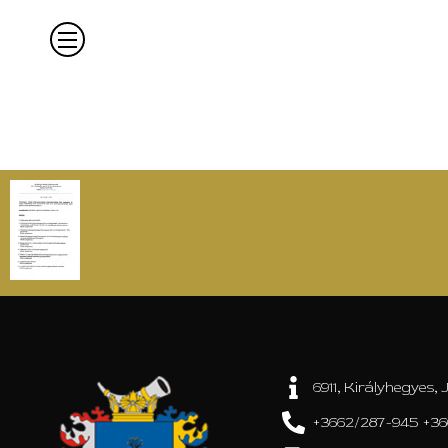
6911, Királyhegyes, J
+3662/287-945 +36