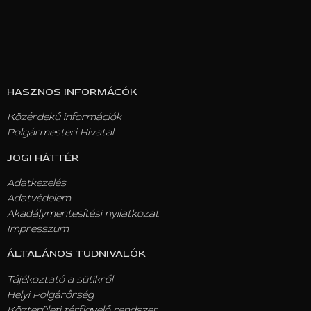
HASZNOS INFORMÁCÓK
Közérdekű információk
Polgármesteri Hivatal
JOGI HÁTTÉR
Adatkezelés
Adatvédelem
Akadálymentesítési nyilatkozat
Impresszum
ÁLTALÁNOS TUDNIVALÓK
Tájékoztató a sütikről
Helyi Polgárőrség
Közterületi térfigyelő rendszer