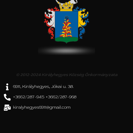
© 2012-2024 Királyhegyes Község Önkormányzata
6911, Királyhegyes, Jókai u. 38.
+3662/287-945 +3662/287-968
kiralyhegyes6911@gmail.com