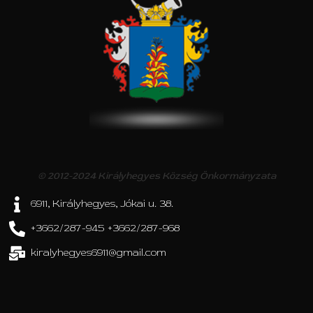
© 2012-2024 Királyhegyes Község Önkormányzata
6911, Királyhegyes, Jókai u. 38.
+3662/287-945 +3662/287-968
kiralyhegyes6911@gmail.com