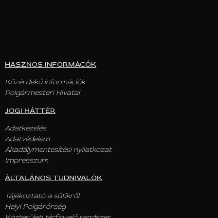
HASZNOS INFORMÁCÓK
Közérdekű információk
Polgármesteri Hivatal
JOGI HÁTTÉR
Adatkezelés
Adatvédelem
Akadálymentesítési nyilatkozat
Impresszum
ÁLTALÁNOS TUDNIVALÓK
Tájékoztató a sütikről
Helyi Polgárőrség
Közterületi térfigyelő rendszer