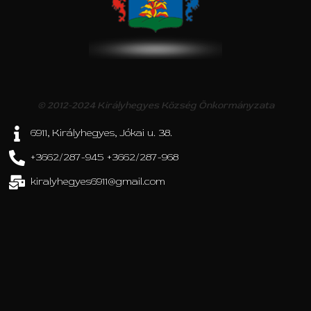
© 2012-2024 Királyhegyes Község Önkormányzata
6911, Királyhegyes, Jókai u. 38.
+3662/287-945 +3662/287-968
kiralyhegyes6911@gmail.com