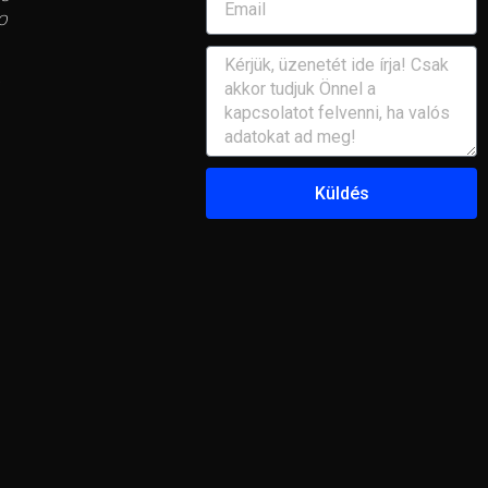
0
Küldés