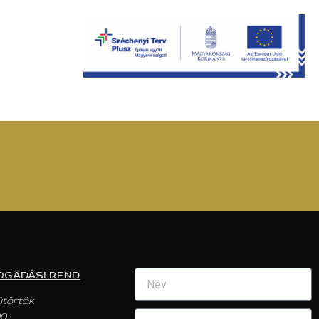
OGADÁSI REND
ütörtök
00