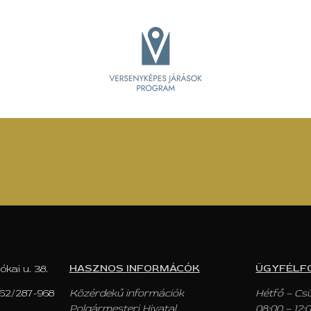
HASZNOS INFORMÁCÓK
ÜGYFÉLF
ókai u. 38.
62/287-968
Közérdekű információk
Hétfő – Cs
Polgármesteri Hivatal
08:00 – 12: