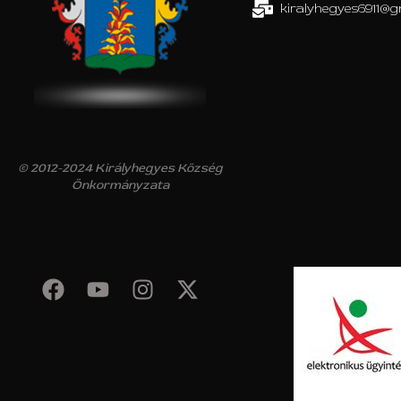
kiralyhegyes6911@g
© 2012-2024 Királyhegyes Község
Önkormányzata