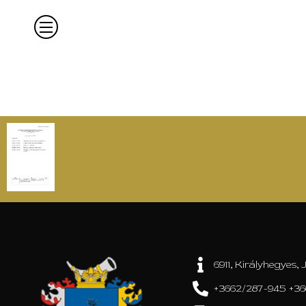
6911, Királyhegyes, J
+3662/287-945 +36