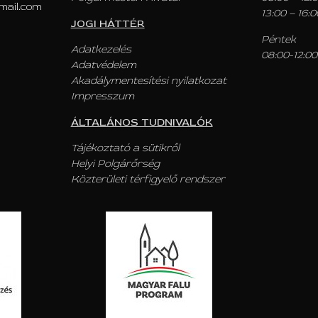
mail.com
13:00 – 16:0
JOGI HÁTTÉR
Péntek
Adatkezelés
08:00-12:00
Adatvédelem
Akadálymentesítési nyilatkozat
Impresszum
ÁLTALÁNOS TUDNIVALÓK
Tájékoztató a sütikről
Helyi Polgárőrség
Közterületi térfigyelő rendszer