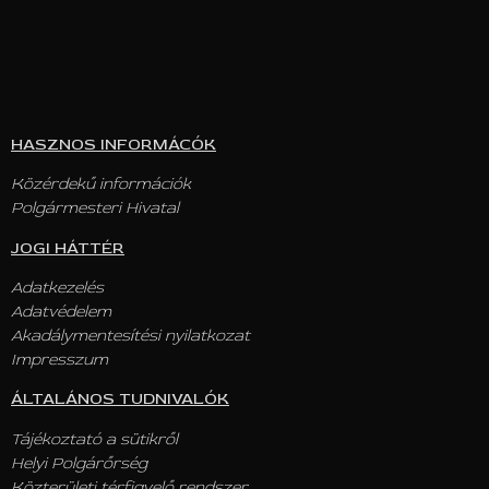
HASZNOS INFORMÁCÓK
Közérdekű információk
Polgármesteri Hivatal
JOGI HÁTTÉR
Adatkezelés
Adatvédelem
Akadálymentesítési nyilatkozat
Impresszum
ÁLTALÁNOS TUDNIVALÓK
Tájékoztató a sütikről
Helyi Polgárőrség
Közterületi térfigyelő rendszer