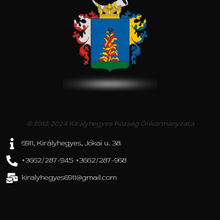
© 2012-2024 Királyhegyes Község Önkormányzata
6911, Királyhegyes, Jókai u. 38.
+3662/287-945 +3662/287-968
kiralyhegyes6911@gmail.com