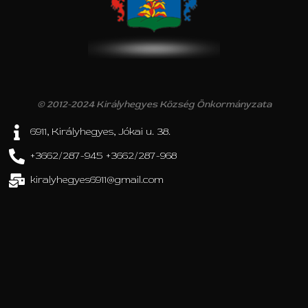
© 2012-2024 Királyhegyes Község Önkormányzata
6911, Királyhegyes, Jókai u. 38.
+3662/287-945 +3662/287-968
kiralyhegyes6911@gmail.com