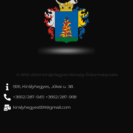
© 2012-2024 Királyhegyes Község Önkormányzata
6911, Királyhegyes, Jókai u. 38.
+3662/287-945 +3662/287-968
kiralyhegyes6911@gmail.com