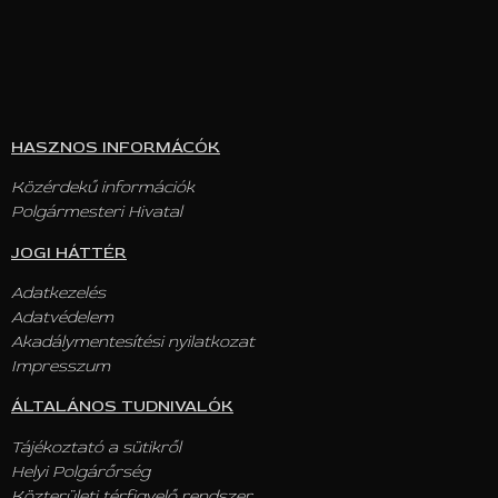
HASZNOS INFORMÁCÓK
Közérdekű információk
Polgármesteri Hivatal
JOGI HÁTTÉR
Adatkezelés
Adatvédelem
Akadálymentesítési nyilatkozat
Impresszum
ÁLTALÁNOS TUDNIVALÓK
Tájékoztató a sütikről
Helyi Polgárőrség
Közterületi térfigyelő rendszer