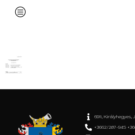
6911, Királyhegyes, J
+3662/287-945 +36