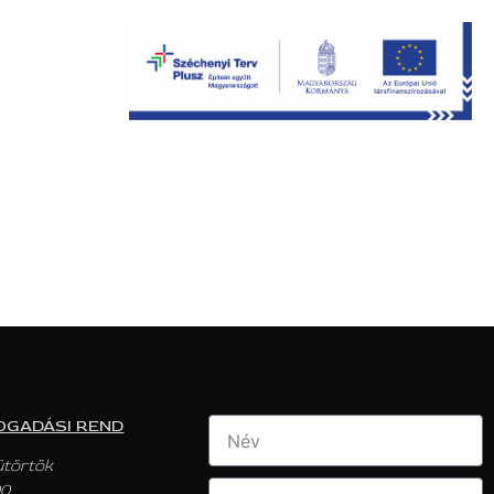
OGADÁSI REND
ütörtök
00