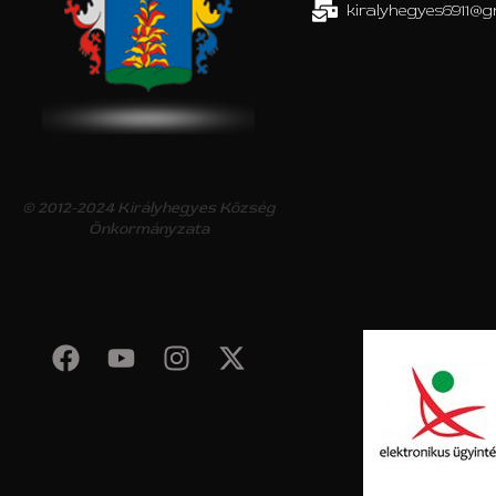
kiralyhegyes6911@g
© 2012-2024 Királyhegyes Község
Önkormányzata