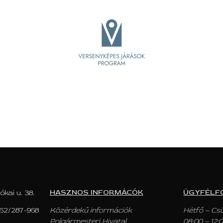
HASZNOS INFORMÁCÓK
ÜGYFÉLF
ókai u. 38.
62/287-968
Közérdekű információk
Hétfő – Cs
Polgármesteri Hivatal
08:00 – 12: