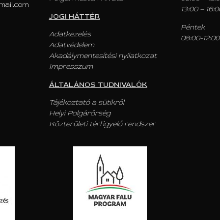
mail.com
13:00 – 16:0
JOGI HÁTTÉR
Péntek
Adatkezelés
08:00-12:00
Adatvédelem
Akadálymentesítési nyilatkozat
Impresszum
ÁLTALÁNOS TUDNIVALÓK
Tájékoztató a sütikről
Helyi Polgárőrség
Közterületi térfigyelő rendszer