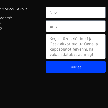
OGADÁSI REND
ütörtök
00
0
Küldés