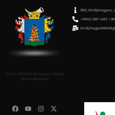
6911, Királyhegyes, J
+3662/287-945 +36
kiralyhegyes6911@g
© 2012-2024 Királyhegyes Község
Önkormányzata