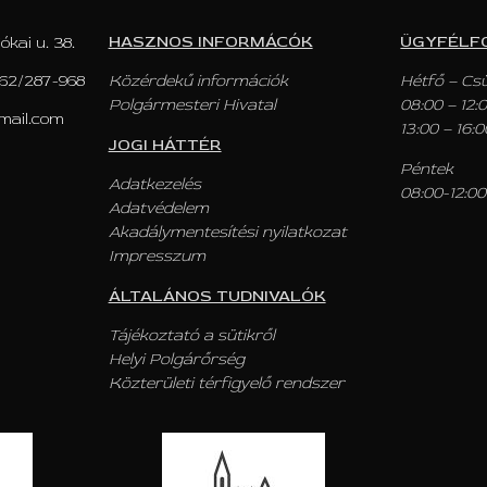
HASZNOS INFORMÁCÓK
ÜGYFÉLF
ókai u. 38.
62/287-968
Közérdekű információk
Hétfő – Cs
Polgármesteri Hivatal
08:00 – 12:
mail.com
13:00 – 16:0
JOGI HÁTTÉR
Péntek
Adatkezelés
08:00-12:00
Adatvédelem
Akadálymentesítési nyilatkozat
Impresszum
ÁLTALÁNOS TUDNIVALÓK
Tájékoztató a sütikről
Helyi Polgárőrség
Közterületi térfigyelő rendszer